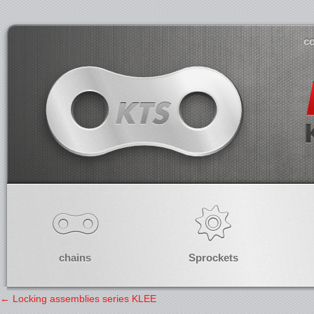
co
chains
Sprockets
←
Locking assemblies series KLEE